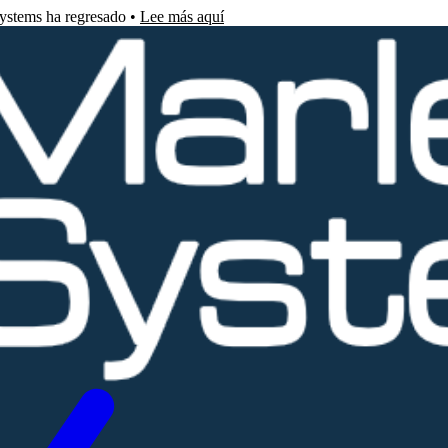
Systems ha regresado •
Lee más aquí