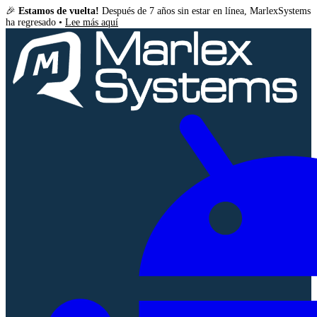
🎉
Estamos de vuelta!
Después de 7 años sin estar en línea, MarlexSystems
ha regresado •
Lee más aquí