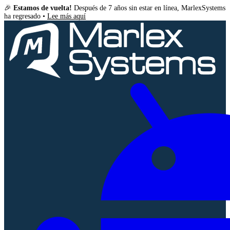
🎉
Estamos de vuelta!
Después de 7 años sin estar en línea, MarlexSystems
ha regresado •
Lee más aquí