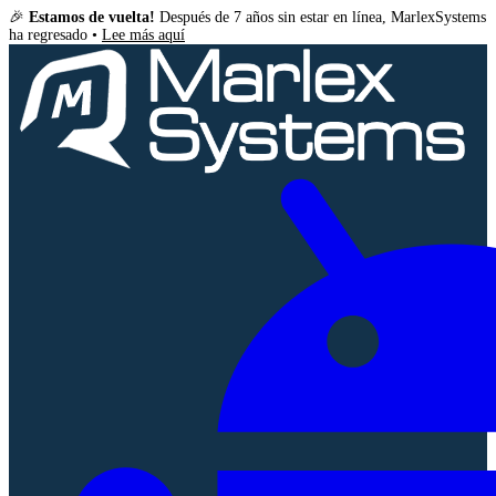
🎉
Estamos de vuelta!
Después de 7 años sin estar en línea, MarlexSystems
ha regresado •
Lee más aquí